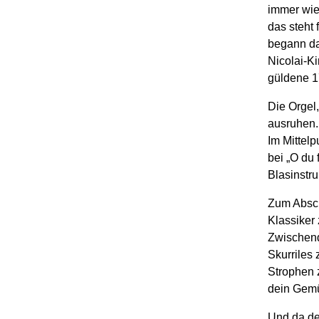
immer wie
das steht 
begann da
Nicolai-Ki
güldene 1
Die Orgel,
ausruhe
Im Mittel
bei „O du 
Blasinstr
Zum Absch
Klassiker 
Zwischend
Skurriles 
Strophen 
dein Gemü
Und da de