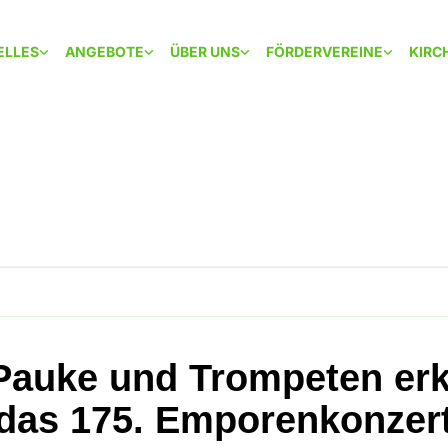
ELLES
ANGEBOTE
ÜBER UNS
FÖRDERVEREINE
KIRC
Pauke und Trompeten er
das 175. Emporenkonzer