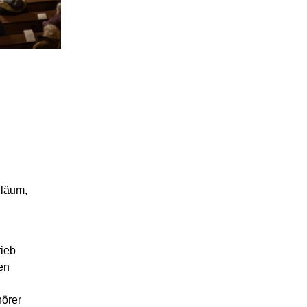
läum,
rieb
en
örer