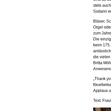
stets auch
Sodann erf
Bläser, S
Orgel ode
zum Jahre
Die einzi
beim 175.
anlässlic
die viele
Britta Mö
Anwesende
„Thank you
Bearbeitu
Applaus u
Text: Frau