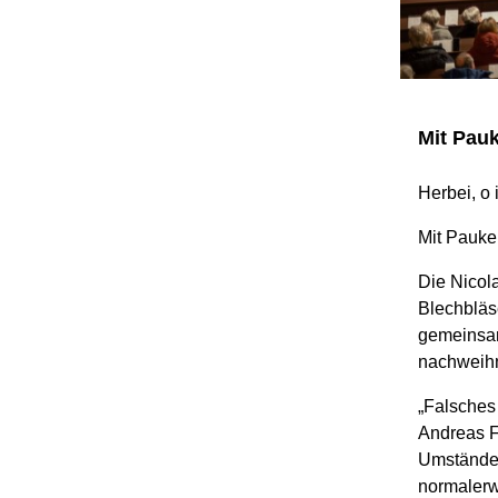
Mit Pau
Herbei, o 
Mit Pauke
Die Nicola
Blechblä
gemeinsam 
nachweihn
„Falsches 
Andreas Fr
Umstände 
normalerw