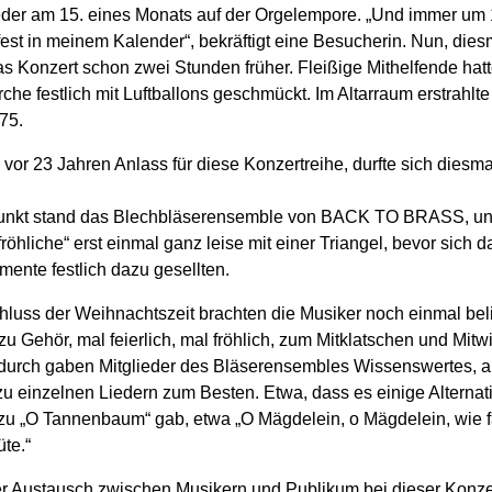
der am 15. eines Monats auf der Orgelempore. „Und immer um 
fest in meinem Kalender“, bekräftigt eine Besucherin. Nun, dies
s Konzert schon zwei Stunden früher. Fleißige Mithelfende hatt
rche festlich mit Luftballons geschmückt. Im Altarraum erstrahlte
75.
 vor 23 Jahren Anlass für diese Konzertreihe, durfte sich diesm
n.
punkt stand das Blechbläserensemble von BACK TO BRASS, und
fröhliche“ erst einmal ganz leise mit einer Triangel, bevor sich d
umente festlich dazu gesellten.
luss der Weihnachtszeit brachten die Musiker noch einmal bel
zu Gehör, mal feierlich, mal fröhlich, zum Mitklatschen und Mitw
urch gaben Mitglieder des Bläserensembles Wissenswertes, 
zu einzelnen Liedern zum Besten. Etwa, dass es einige Alternati
zu „O Tannenbaum“ gab, etwa „O Mägdelein, o Mägdelein, wie fa
te.“
r Austausch zwischen Musikern und Publikum bei dieser Konze