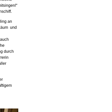
mitsingen!“
schiff.
ling an
iläum und
 auch
ihe
ng durch
rerin
ller
er
äftigem