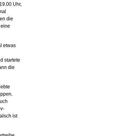
19.00 Uhr,
mal
en die
 eine
al etwas
 startete
ann die
iebte
ippen.
auch
v-
lsch ist
rtreihe