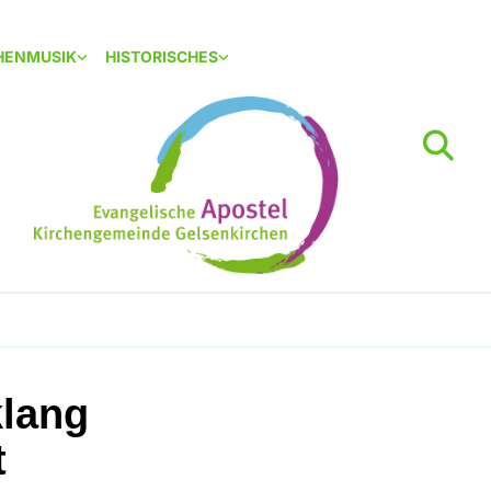
HENMUSIK
HISTORISCHES
klang
t